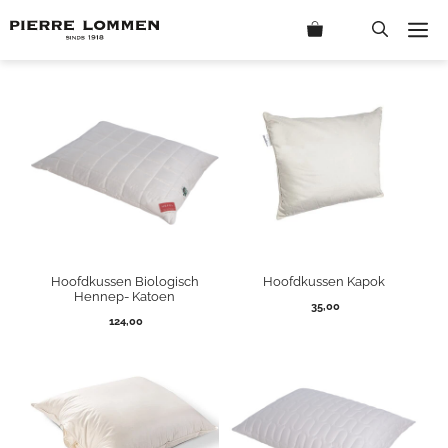
Ga
M
naar
de
inhoud
Hoofdkussen Biologisch
Hoofdkussen Kapok
Hennep- Katoen
35,00
124,00