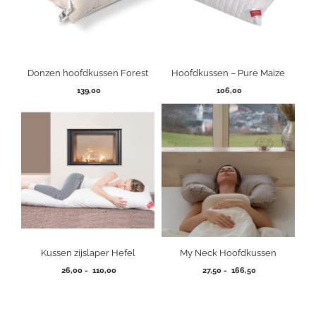
Donzen hoofdkussen Forest
Hoofdkussen – Pure Maize
139,00
106,00
Kussen zijslaper Hefel
My Neck Hoofdkussen
Prijsklasse:
Prijsklasse:
26,00
-
110,00
27,50
-
166,50
26,00
27,50
tot
tot
110,00
166,50