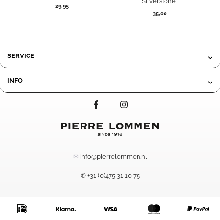
Silverstone
29,95
35,00
SERVICE
INFO
✉
info@pierrelommen.nl
✆ +31 (0)475 31 10 75