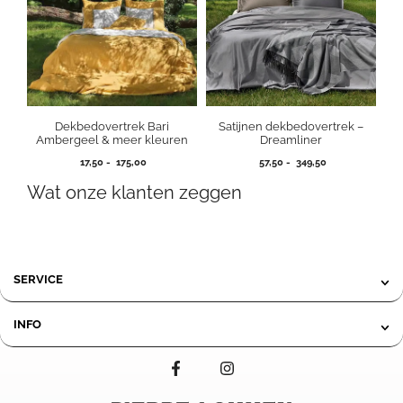
Dekbedovertrek Bari
Satijnen dekbedovertrek –
Ambergeel & meer kleuren
Dreamliner
Prijsklasse:
Prijsklasse:
17,50
-
175,00
57,50
-
349,50
17,50
57,50
Wat onze klanten zeggen
tot
tot
175,00
349,50
SERVICE
INFO