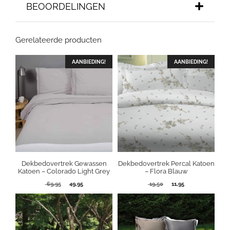
BEOORDELINGEN
Gerelateerde producten
AANBIEDING!
AANBIEDING!
Dekbedovertrek Gewassen
Dekbedovertrek Percal Katoen
Katoen – Colorado Light Grey
– Flora Blauw
Oorspronkelijke
Huidige
Oorspronkelijke
Huidige
69,95
49,95
19,50
11,95
prijs
prijs
prijs
prijs
was:
is:
was:
is:
69,95.
49,95.
19,50.
11,95.