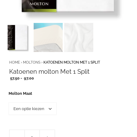
HOME
›
MOLTONS
›
KATOENEN MOLTON MET 1 SPLIT
Katoenen molton Met 1 Split
Prijsklasse:
57,50
-
97,00
57,50
tot
Molton Maat
97,00