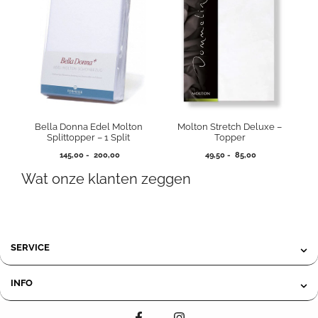
Bella Donna Edel Molton
Molton Stretch Deluxe –
Splittopper – 1 Split
Topper
Prijsklasse:
Prijsklasse:
145,00
-
200,00
49,50
-
85,00
145,00
49,50
Wat onze klanten zeggen
tot
tot
200,00
85,00
SERVICE
INFO