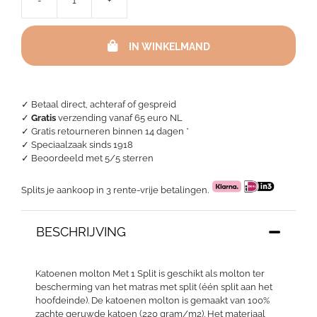
-
+
Katoenen
molton
Met
IN WINKELMAND
1
Split
aantal
✓ Betaal direct, achteraf of gespreid
✓
Gratis
verzending vanaf 65 euro NL
✓ Gratis retourneren binnen 14 dagen *
✓ Speciaalzaak sinds 1918
✓
Beoordeeld met 5/5 sterren
Splits je aankoop in 3 rente-vrije betalingen.
BESCHRIJVING
Katoenen molton Met 1 Split is geschikt als molton ter
bescherming van het matras met split (één split aan het
hoofdeinde). De katoenen molton is gemaakt van 100%
zachte geruwde katoen (220 gram/m2). Het materiaal