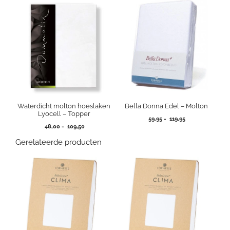
Waterdicht molton hoeslaken
Bella Donna Edel – Molton
Lyocell – Topper
Prijsklasse:
59,95
-
119,95
Prijsklasse:
48,00
-
109,50
59,95
48,00
tot
Gerelateerde producten
tot
119,95
109,50