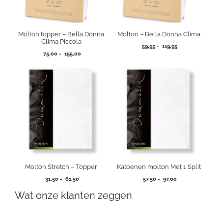
Molton topper – Bella Donna
Molton – Bella Donna Clima
Clima Piccola
Prijsklasse:
59,95
-
119,95
Prijsklasse:
75,00
-
155,00
59,95
75,00
tot
tot
119,95
155,00
Molton Stretch – Topper
Katoenen molton Met 1 Split
Prijsklasse:
Prijsklasse:
31,50
-
61,50
57,50
-
97,00
31,50
57,50
Wat onze klanten zeggen
tot
tot
61,50
97,00