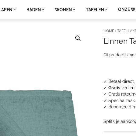
ONZE W
LAPEN
BADEN
WONEN
TAFELEN
HOME
›
TAFELLAK
Linnen Ta
Dit product is mo
✓ Betaal direct,
✓
Gratis
verzend
✓ Gratis retour
✓ Speciaalzaak 
✓
Beoordeeld m
Splits je aankoo