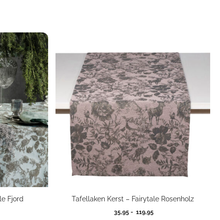
le Fjord
Tafellaken Kerst – Fairytale Rosenholz
jsklasse:
Prijsklasse:
35,95
-
119,95