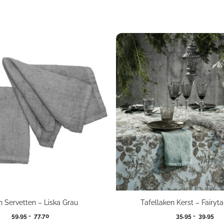
n Servetten – Liska Grau
Tafellaken Kerst – Fairyta
Prijsklasse:
Pri
59,95
-
77,70
35,95
-
39,95