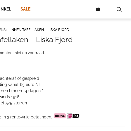
INKEL
SALE
ENS
›
LINNEN TAFELLAKEN – LISKA FJORD
fellaken – Liska Fjord
menteel niet op voorraad.
 achteraf of gespreid
ing vanaf 65 euro NL
neren binnen 14 dagen *
sinds 1918
et 5/5 sterren
p in 3 rente-vrije betalingen.