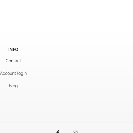
95
35,95
tot
95
119,95
INFO
Contact
Account login
Blog