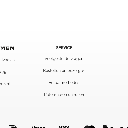
59,95
35,
tot
tot
77,70
39,
SERVICE
Veelgestelde vragen
alzaak.nl
Bestellen en bezorgen
0 75
Betaalmethodes
en.nl
Retourneren en ruilen