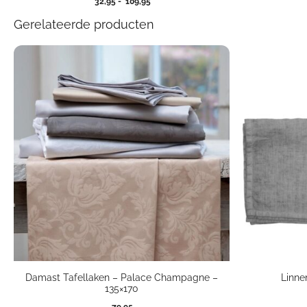
Prijsklasse:
32,95
-
109,95
32,95
Gerelateerde producten
tot
109,95
Damast Tafellaken – Palace Champagne –
Linne
135×170
79,95