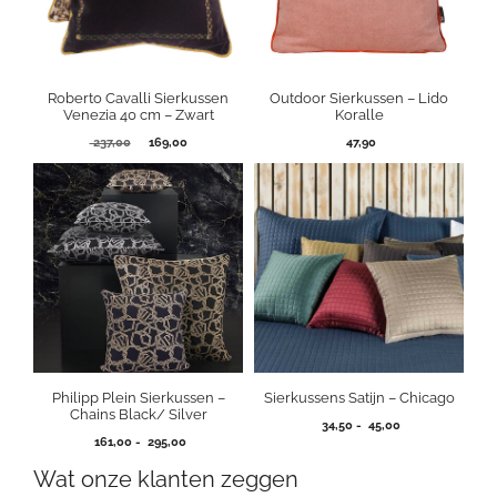
Roberto Cavalli Sierkussen
Outdoor Sierkussen – Lido
Venezia 40 cm – Zwart
Koralle
Oorspronkelijke
Huidige
237,00
169,00
47,90
prijs
prijs
was:
is:
237,00.
169,00.
Philipp Plein Sierkussen –
Sierkussens Satijn – Chicago
Chains Black/ Silver
Prijsklasse:
34,50
-
45,00
Prijsklasse:
161,00
-
295,00
34,50
161,00
tot
Wat onze klanten zeggen
tot
45,00
295,00