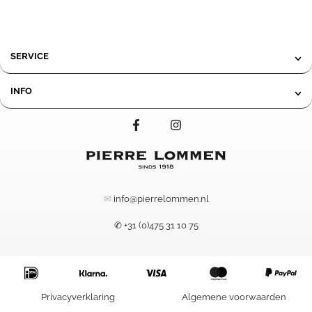
SERVICE
INFO
✉
info@pierrelommen.nl
✆ +31 (0)475 31 10 75
47,90
IN WINKELMAND
Privacyverklaring
Algemene voorwaarden