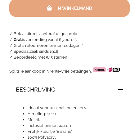
-
IN WINKELMAND
Lido
Banane
aantal
✓ Betaal direct, achteraf of gespreid
✓
Gratis
verzending vanaf 65 euro NL
✓ Gratis retourneren binnen 14 dagen *
✓ Speciaalzaak sinds 1918
✓
Beoordeeld met 5/5 sterren
Splits je aankoop in 3 rente-vrije betalingen.
BESCHRIJVING
Ideaal voor tuin, balkon en terras
Afmeting: 41×41
Met rits
Inclusief binnenkussen
Vrolijk kleurtje ‘Banane’
100% Polyacryl