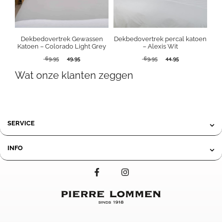
Dekbedovertrek Gewassen
Dekbedovertrek percal katoen
Katoen – Colorado Light Grey
– Alexis Wit
Oorspronkelijke
Huidige
Oorspronkelijke
Huidige
69,95
49,95
69,95
44,95
prijs
prijs
prijs
prijs
Wat onze klanten zeggen
was:
is:
was:
is:
69,95.
49,95.
69,95.
44,95.
SERVICE
INFO