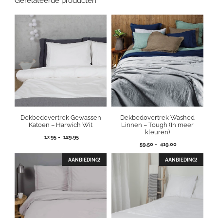
Gerelateerde producten
Dekbedovertrek Gewassen
Dekbedovertrek Washed
Katoen – Harwich Wit
Linnen – Tough (In meer
kleuren)
Prijsklasse:
17,95
-
129,95
Prijsklasse:
17,95
59,50
-
419,00
59,50
tot
tot
AANBIEDING!
129,95
AANBIEDING!
419,00