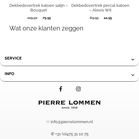
Dekbedovertrek katoen satijn –
Dekbedovertrek percal katoen
Bouquet
– Alexis Wit
Oorspronkelijke
Huidige
Oorspronkelijke
Huidige
119,50
79,95
69,95
44,95
prijs
prijs
prijs
prijs
Wat onze klanten zeggen
was:
is:
was:
is:
119,50.
79,95.
69,95.
44,95.
SERVICE
INFO
✉
info@pierrelommen.nl
✆ +31 (0)475 31 10 75