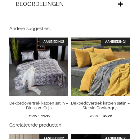
BEOORDELINGEN
Andere suggesties…
AANBIEDING!
AANBIEDING!
Dekbedovertrek katoen satijn –
Dekbedovertrek katoen satijn –
Blossom Grijs
Stelvio Donkergrijs
Prijsklasse:
Oorspronkelijke
Huidige
49,95
-
99,95
29,50
15,00
49,95
prijs
prijs
Gerelateerde producten
tot
was:
is:
99,95
29,50.
15,00.
AANBIEDING!
AANBIEDING!