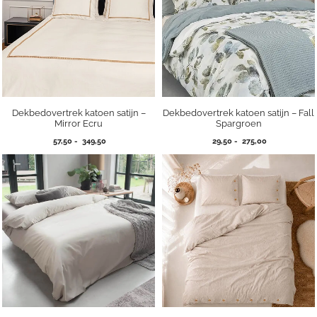
Dekbedovertrek katoen satijn –
Dekbedovertrek katoen satijn – Fall
Mirror Ecru
Spargroen
Prijsklasse:
Prijsklasse:
57,50
-
349,50
29,50
-
275,00
57,50
29,50
tot
tot
349,50
275,00