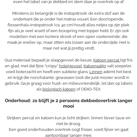
even het label van je dekbed en stem daar je overtrek op af.
Minstens zo belangrijk is de instopstrook: de extra stof aan de
onderkant die je onder het matras vouwt. Een doorlopende,
flessenhals-instopstrook (ca. 40 cm) houdt alles netjes op zijn plek
fijn als je veel woelt of een boxspring met topper hebt. Er zijn ook
modellen met een kortere strook of een open voeteneinde; die
maak je sneller op, maar zitten iets losser aan de onderzijde. Het is
maar net wat jij prettig vindt.
Qua materiaal bepaalt je slaapgevoel de keuze.
Katoen percal
ligt fris
en glad, met dat fijne “crispy”
hotelgevoel
.
Katoensatijn
valt soepeler,
voelt boterzacht en heeft een subtiele glans.
Linnen
ademt het best
en krijgt die nonchalante, gewassen look die juist mooier wordt in
gebruik. Ga je graag voor huid- en milieuvriendelijk, let dan op labels
als
biologisch katoen
of OEKO-TEX.
Onderhoud: zo blijft je 2 persoons dekbedovertrek langer
mooi
Strijken: percal en katoen kun je licht strijken; linnen liever lauw en
niet te droog.
Een goed onderhouden overtrek oogt frisser, voelt fijner en gaat
aantoonbaar langer mee.