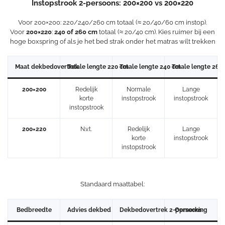
Instopstrook 2-persoons: 200×200 vs 200×220
Voor 200×200: 220/240/260 cm totaal (≈ 20/40/60 cm instop).
Voor
200×220
:
240 of 260 cm
totaal (≈ 20/40 cm). Kies ruimer bij een
hoge boxspring of als je het bed strak onder het matras wilt trekken
Maat dekbedovertrek
Totale lengte 220 cm
Totale lengte 240 cm
Totale lengte 260
200×200
Redelijk
Normale
Lange
korte
instopstrook
instopstrook
instopstrook
200×220
N.v.t.
Redelijk
Lange
korte
instopstrook
instopstrook
Standaard maattabel:
Bedbreedte
Advies dekbed
Dekbedovertrek 2-persoons
Opmerking