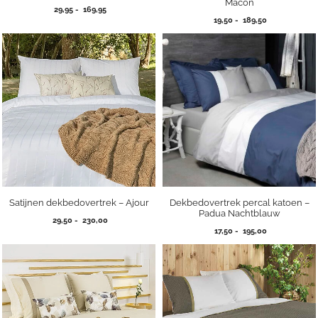
Macon
Prijsklasse:
29,95
-
169,95
Prijsklasse:
29,95
19,50
-
189,50
19,50
tot
tot
169,95
189,50
Satijnen dekbedovertrek – Ajour
Dekbedovertrek percal katoen –
Padua Nachtblauw
Prijsklasse:
29,50
-
230,00
Prijsklasse:
29,50
17,50
-
195,00
17,50
tot
tot
230,00
195,00