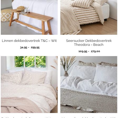
Linnen dekbedovertrek T&C – Wit
Seersucker Dekbedovertrek
Theodora – Beach
Prijsklasse:
34,95
-
299,95
Prijsklasse:
34,95
109,95
-
279,00
109,95
tot
tot
299,95
279,00