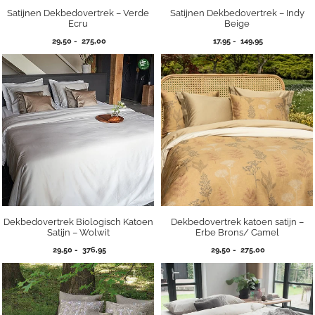
Satijnen Dekbedovertrek – Verde
Satijnen Dekbedovertrek – Indy
Ecru
Beige
Prijsklasse:
Prijsklasse:
29,50
-
275,00
17,95
-
149,95
29,50
17,95
tot
tot
275,00
149,95
Dekbedovertrek Biologisch Katoen
Dekbedovertrek katoen satijn –
Satijn – Wolwit
Erbe Brons/ Camel
Prijsklasse:
Prijsklasse:
29,50
-
376,95
29,50
-
275,00
29,50
29,50
tot
tot
376,95
275,00