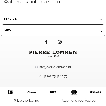
Wat onze klanten zeggen
SERVICE
INFO
✉
info@pierrelommen.nl
✆ +31 (0)475 31 10 75
Item added to cart.
Privacyverklaring
Algemene voorwaarden
Checkout
0 items -
0,00