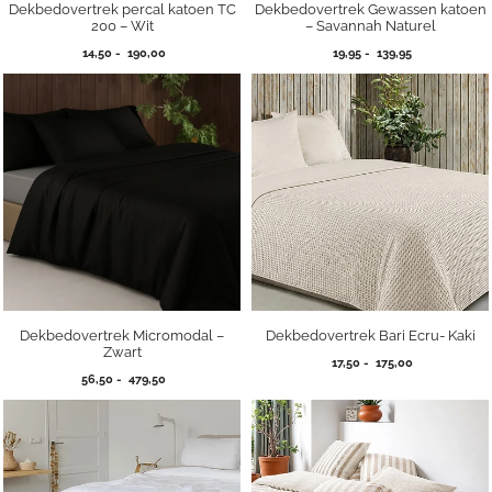
Dekbedovertrek percal katoen TC
Dekbedovertrek Gewassen katoen
200 – Wit
– Savannah Naturel
Prijsklasse:
Prijsklasse:
14,50
-
190,00
19,95
-
139,95
14,50
19,95
tot
tot
190,00
139,95
Dekbedovertrek Micromodal –
Dekbedovertrek Bari Ecru- Kaki
Zwart
Prijsklasse:
17,50
-
175,00
Prijsklasse:
56,50
-
479,50
17,50
56,50
tot
tot
175,00
479,50