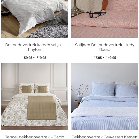
Dekbedovertrek katoen satijn –
Satijnen Dekbedovertrek – Indy
Phyton
Roest
Prijsklasse:
Prijsklasse:
59,95
-
119,95
17,95
-
149,95
59,95
17,95
tot
tot
119,95
149,95
Tencel dekbedovertrek – Bacio
Dekbedovertrek Gewassen Katoen