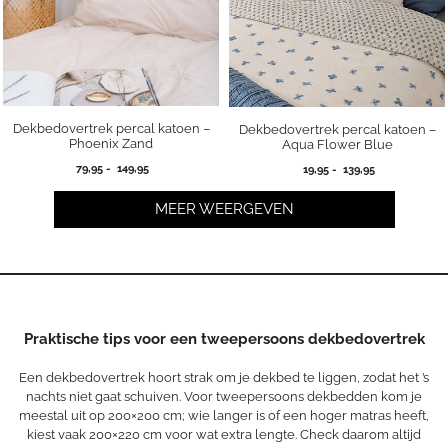
Dekbedovertrek percal katoen –
Dekbedovertrek percal katoen –
Phoenix Zand
Aqua Flower Blue
Prijsklasse:
Prijsklasse:
79,95
-
149,95
19,95
-
139,95
79,95
19,95
tot
tot
MEER WEERGEVEN
149,95
139,95
Praktische tips voor een tweepersoons dekbedovertrek
Een dekbedovertrek hoort strak om je dekbed te liggen, zodat het ’s
nachts niet gaat schuiven. Voor tweepersoons dekbedden kom je
meestal uit op 200×200 cm; wie langer is of een hoger matras heeft,
kiest vaak 200×220 cm voor wat extra lengte. Check daarom altijd