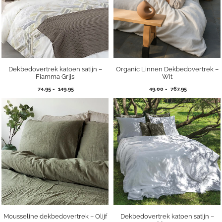
Dekbedovertrek katoen satijn –
Organic Linnen Dekbedovertrek –
Fiamma Grijs
Wit
Prijsklasse:
Prijsklasse:
74,95
-
149,95
49,00
-
767,95
74,95
49,00
tot
tot
149,95
767,95
Mousseline dekbedovertrek – Olijf
Dekbedovertrek katoen satijn –