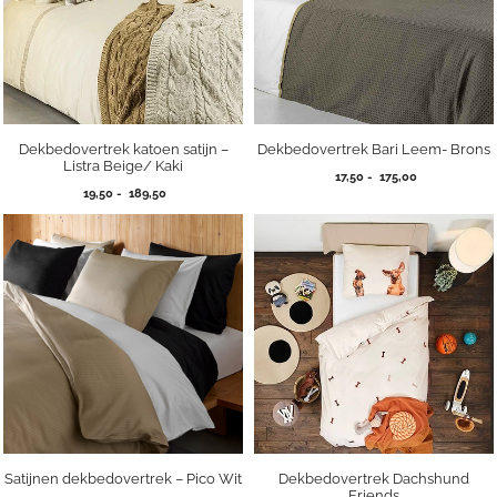
Dekbedovertrek katoen satijn –
Dekbedovertrek Bari Leem- Brons
Listra Beige/ Kaki
Prijsklasse:
17,50
-
175,00
Prijsklasse:
19,50
-
189,50
17,50
19,50
tot
tot
175,00
189,50
Satijnen dekbedovertrek – Pico Wit
Dekbedovertrek Dachshund
Friends