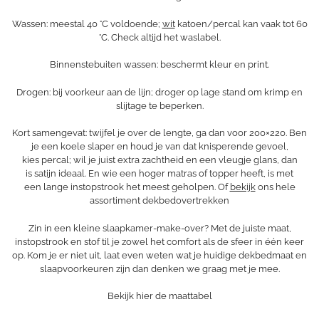
Wassen: meestal 40 °C voldoende;
wit
katoen/percal kan vaak tot 60
°C. Check altijd het waslabel.
Binnenstebuiten wassen: beschermt kleur en print.
Drogen: bij voorkeur aan de lijn; droger op lage stand om krimp en
slijtage te beperken.
Kort samengevat: twijfel je over de lengte, ga dan voor 200×220. Ben
je een koele slaper en houd je van dat knisperende gevoel,
kies percal; wil je juist extra zachtheid en een vleugje glans, dan
is satijn ideaal. En wie een hoger matras of topper heeft, is met
een lange instopstrook het meest geholpen. Of
bekijk
ons hele
assortiment dekbedovertrekken
Zin in een kleine slaapkamer-make-over? Met de juiste maat,
instopstrook en stof til je zowel het comfort als de sfeer in één keer
op. Kom je er niet uit, laat even weten wat je huidige dekbedmaat en
slaapvoorkeuren zijn dan denken we graag met je mee.
Bekijk hier de maattabel