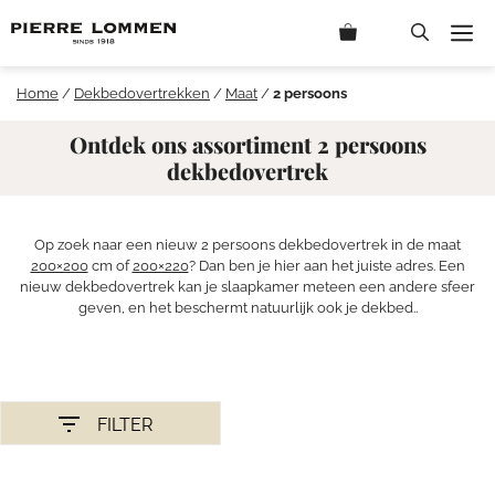
Ga
M
naar
de
inhoud
Home
/
Dekbedovertrekken
/
Maat
/
2 persoons
Ontdek ons assortiment 2 persoons
dekbedovertrek
Op zoek naar een nieuw 2 persoons dekbedovertrek in de maat
200×200
cm of
200×220
? Dan ben je hier aan het juiste adres. Een
nieuw dekbedovertrek kan je slaapkamer meteen een andere sfeer
geven, en het beschermt natuurlijk ook je dekbed..
FILTER