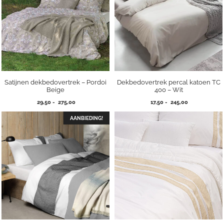
Satijnen dekbedovertrek – Pordoi
Dekbedovertrek percal katoen TC
Beige
400 – Wit
Prijsklasse:
Prijsklasse:
29,50
-
275,00
17,50
-
245,00
29,50
17,50
tot
tot
AANBIEDING!
275,00
245,00