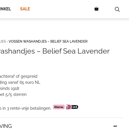
INKEL
SALE
JES
›
VOSSEN WASHANDJES – BELIEF SEA LAVENDER
ashandjes – Belief Sea Lavender
lijke
ge
achteraf of gespreid
ing vanaf 65 euro NL
sinds 1918
et 5/5 sterren
p in 3 rente-vrije betalingen.
VING