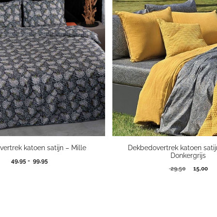
rtrek katoen satijn – Mille
Dekbedovertrek katoen satij
Donkergrijs
Prijsklasse:
49,95
-
99,95
Oorspron
Hui
29,50
15,00
49,95
prijs
prij
tot
was:
is:
99,95
29,50.
15,