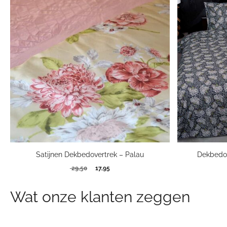
Satijnen Dekbedovertrek – Palau
Dekbedove
Oorspronkelijke
Huidige
29,50
17,95
prijs
prijs
was:
is:
Wat onze klanten zeggen
29,50.
17,95.