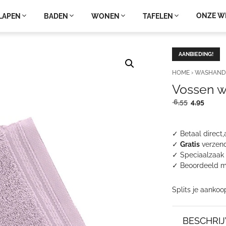
ONZE W
LAPEN
BADEN
WONEN
TAFELEN
AANBIEDING!
HOME
›
WASHAND
Vossen w
Oorspronke
Huidi
6,55
4,95
prijs
prijs
was:
is:
6,55.
4,95.
✓ Betaal direct,
✓
Gratis
verzend
✓ Speciaalzaak 
✓
Beoordeeld m
Splits je aankoo
BESCHRIJ