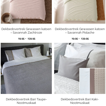
Dekbedovertrek Gewassen katoen
Dekbedovertrek Gewassen katoen
– Savannah Zachtroze
– Savannah Pistache
Prijsklasse:
Prijsklasse:
19,95
-
139,95
19,95
-
139,95
19,95
19,95
tot
tot
139,95
139,95
Dekbedovertrek Bari Taupe-
Dekbedovertrek Bari Kaki-
Nootmuskaat
Nootmuskaat