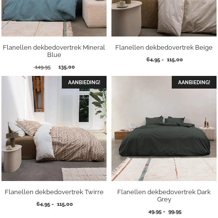
Flanellen dekbedovertrek Mineral
Flanellen dekbedovertrek Beige
Blue
Prijsklasse:
64,95
-
115,00
Oorspronkelijke
Huidige
149,95
135,00
64,95
prijs
prijs
tot
was:
is:
AANBIEDING!
AANBIEDING!
115,00
149,95.
135,00.
Flanellen dekbedovertrek Twirre
Flanellen dekbedovertrek Dark
Grey
Prijsklasse:
64,95
-
115,00
Prijsklasse:
64,95
49,95
-
99,95