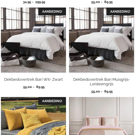
Prijsklasse:
Prijsklasse:
34,95
-
299,95
55,00
-
89,95
34,95
55,00
tot
tot
AANBIEDING!
AANBIEDING!
299,95
89,95
Dekbedovertrek Bari Wit- Zwart
Dekbedovertrek Bari Muisgrijs-
Leisteengrijs
Prijsklasse:
55,00
-
89,95
Prijsklasse:
55,00
55,00
-
89,95
55,00
tot
tot
AANBIEDING!
89,95
89,95