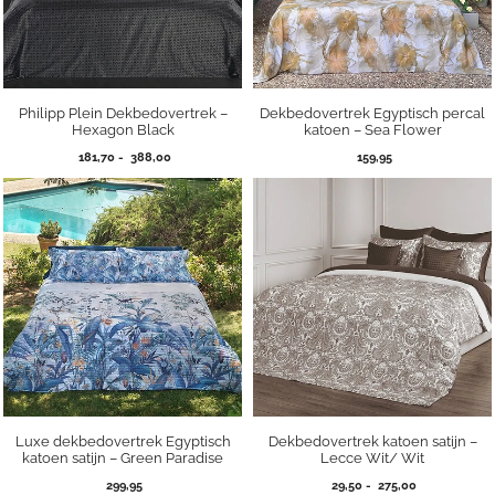
Philipp Plein Dekbedovertrek –
Dekbedovertrek Egyptisch percal
Hexagon Black
katoen – Sea Flower
Prijsklasse:
181,70
-
388,00
159,95
181,70
tot
388,00
Luxe dekbedovertrek Egyptisch
Dekbedovertrek katoen satijn –
katoen satijn – Green Paradise
Lecce Wit/ Wit
Prijsklasse:
299,95
29,50
-
275,00