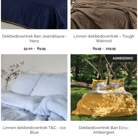
Dekbedovertrek Bari Jeansblauw-
Linnen dekbedovertrek – Tough
Navy
Walnoot
Prijsklasse:
Prijsklasse:
55,00
-
89,95
89,95
-
229,95
55,00
89,95
tot
tot
AANBIEDING!
89,95
229,95
Linnen dekbedovertrek T&C – Ice
Dekbedovertrek Bari Ecru-
Blue
Ambergeel