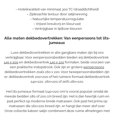
– Hotelkwaliteit van minimaal 300 TC (draaddichtheid)
– Zijdezachte textuur door satijnweving
– Natuurlijke temperatuurregulatie
– Vrijwel kreukvrij en kleurvast
– Verkrijgbaar in tijdloze kleuren
Alle maten dekbedovertrekken: Van eenpersoons tot lits-
jumeaux
Luxe dekbedovertrekken in alle gangbare maten zijn bij ons
verkrijgbaar. Voor eenpersoonsbedden bieden wij dekbedovertrek
140 x 200
en dekbedovertrek
140 x 220
formaten, beide voorzien van
een praktische instopstrook. Ook zijn er grotere
eenpersoons
dekbedovertrekken zoals 160 x 220. Voor tweepersoonsbedden zijn
er: dekbedovertrek 200×200 of het ruimere formaat dekbedovertrek
240×220, 260×220 of zelfs 280×220.
Het lits-jumeaux formaat (240×220 cm) is vooral populair omdat de
meeste bedden 180 of 200 cm breed zijn. Het is dan heerlijk ruim en
past perfect op moderne brede matrassen. Ook past het prima op
matrassen die 160×200 breed zijn, er hangt dan meer stof over.
Onze collectie katoen satijn combineert deze ruime afmetingen met