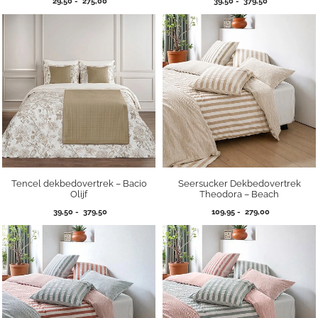
Prijsklasse:
Prijsklasse:
29,50
-
275,00
39,50
-
379,50
29,50
39,50
tot
tot
275,00
379,50
Tencel dekbedovertrek – Bacio
Seersucker Dekbedovertrek
Olijf
Theodora – Beach
Prijsklasse:
Prijsklasse:
39,50
-
379,50
109,95
-
279,00
39,50
109,95
tot
tot
379,50
279,00