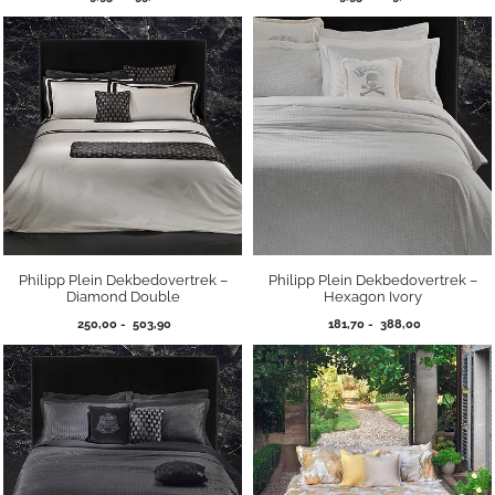
89,95
89,95
tot
tot
299,00
269,00
Philipp Plein Dekbedovertrek –
Philipp Plein Dekbedovertrek –
Diamond Double
Hexagon Ivory
Prijsklasse:
Prijsklasse:
250,00
-
503,90
181,70
-
388,00
250,00
181,70
tot
tot
503,90
388,00