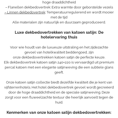
hoge draaddichtheid
– Flanellen dekbedovertrek: Extra warmte door geborstelde vezels
– Linnen dekbedovertrek
: Temperatuurregulerend en wordt mooier
met de tijd
Alle materialen zijn natuurlijk en duurzaam geproduceerd.
Luxe dekbedovertrekken van
katoen satijn
: De
hotelervaring thuis
Voor wie houdt van de luxueuze uitstraling en het zijdezachte
gevoel van hotelkwaliteit beddengoed, zijn
onze dekbedovertrekken katoen satijn de perfecte keuze.
Elk dekbedovertrek katoen satijn 240×220 is vervaardigd uit premium
percal katoen met een elegante satijnweving die een subtiele glans
geeft.
Onze katoen satijn collectie biedt dezelfde kwaliteit die je kent van
vijfsterrenhotels. Het hotel dekbedovertrek gevoel wordt gecreëerd
door de hoge draaddichtheid en de speciale satijnweving. Deze
zorgt voor een fluweelzachte textuur die heerlijk aanvoelt tegen de
huid.
Kenmerken van onze katoen satijn dekbedovertrekken: