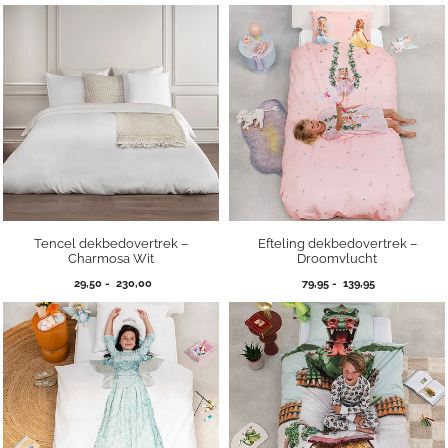
49,95
tot
tot
115,00
99,95
Tencel dekbedovertrek –
Efteling dekbedovertrek –
Charmosa Wit
Droomvlucht
Prijsklasse:
Prijsklasse:
29,50
-
230,00
79,95
-
139,95
29,50
79,95
tot
tot
230,00
139,95