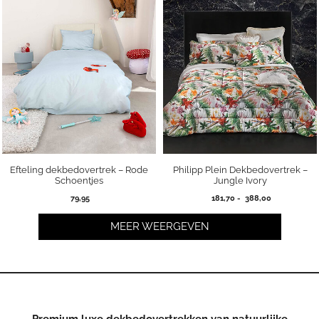
Efteling dekbedovertrek – Rode
Philipp Plein Dekbedovertrek –
Schoentjes
Jungle Ivory
Prijsklasse:
79,95
181,70
-
388,00
181,70
tot
MEER WEERGEVEN
388,00