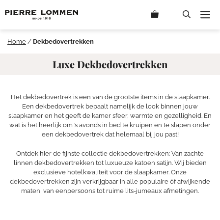
Ga
M
naar
de
inhoud
Home
/
Dekbedovertrekken
Luxe Dekbedovertrekken
Het dekbedovertrek is een van de grootste items in de slaapkamer.
Een dekbedovertrek bepaalt namelijk de look binnen jouw
slaapkamer en het geeft de kamer sfeer, warmte en gezelligheid. En
wat is het heerlijk om ’s avonds in bed te kruipen en te slapen onder
een dekbedovertrek dat helemaal bij jou past!
Ontdek hier de fijnste collectie dekbedovertrekken: Van zachte
linnen dekbedovertrekken tot luxueuze katoen satijn. Wij bieden
exclusieve hotelkwaliteit voor de slaapkamer. Onze
dekbedovertrekken zijn verkrijgbaar in alle populaire óf afwijkende
maten, van eenpersoons tot ruime lits-jumeaux afmetingen.