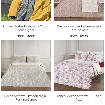
Linnen dekbedovertrek – Tough
Dekbedovertrek katoen satijn –
Ambergeel
Fortuna Cafe
Prijsklasse:
Prijsklasse:
89,95
-
229,95
29,50
-
275,00
89,95
29,50
tot
tot
229,95
275,00
Dekbedovertrek katoen satijn –
Tencel dekbedovertrek – Bacio
Fortuna Camel
Roze