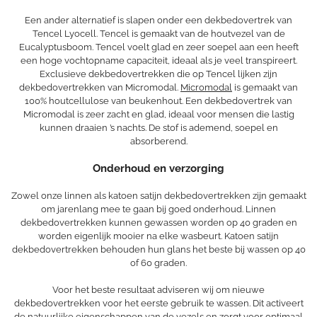
Een ander alternatief is slapen onder een dekbedovertrek van
Tencel Lyocell. Tencel is gemaakt van de houtvezel van de
Eucalyptusboom. Tencel voelt glad en zeer soepel aan een heeft
een hoge vochtopname capaciteit, ideaal als je veel transpireert.
Exclusieve dekbedovertrekken die op Tencel lijken zijn
dekbedovertrekken van Micromodal.
Micromodal
is gemaakt van
100% houtcellulose van beukenhout. Een dekbedovertrek van
Micromodal is zeer zacht en glad, ideaal voor mensen die lastig
kunnen draaien ’s nachts. De stof is ademend, soepel en
absorberend.
Onderhoud en verzorging
Zowel onze linnen als katoen satijn dekbedovertrekken zijn gemaakt
om jarenlang mee te gaan bij goed onderhoud. Linnen
dekbedovertrekken kunnen gewassen worden op 40 graden en
worden eigenlijk mooier na elke wasbeurt. Katoen satijn
dekbedovertrekken behouden hun glans het beste bij wassen op 40
of 60 graden.
Voor het beste resultaat adviseren wij om nieuwe
dekbedovertrekken voor het eerste gebruik te wassen. Dit activeert
de natuurlijke eigenschappen van de vezels en zorgt voor optimaal