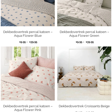
Dekbedovertrek percal katoen –
Dekbedovertrek percal katoen –
Aqua Flower Blue
Aqua Flower Green
Prijsklasse:
Prijsklasse:
19,95
-
139,95
19,95
-
139,95
19,95
19,95
tot
tot
139,95
139,95
Dekbedovertrek percal katoen –
Dekbedovertrek Croissants Beige
Aqua Flower Pink