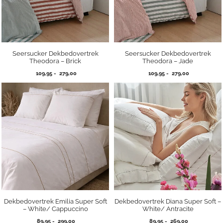
Seersucker Dekbedovertrek
Seersucker Dekbedovertrek
Theodora – Brick
Theodora – Jade
Prijsklasse:
Prijsklasse:
109,95
-
279,00
109,95
-
279,00
109,95
109,95
tot
tot
279,00
279,00
Dekbedovertrek Emilia Super Soft
Dekbedovertrek Diana Super Soft –
– White/ Cappuccino
White/ Antracite
Prijsklasse:
Prijsklasse:
89,95
-
299,00
89,95
-
269,00