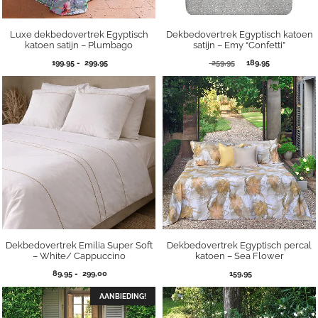
Luxe dekbedovertrek Egyptisch
Dekbedovertrek Egyptisch katoen
katoen satijn – Plumbago
satijn – Emy “Confetti”
Prijsklasse:
Oorspronkelijke
Huidige
199,95
-
299,95
259,95
189,95
199,95
prijs
prijs
tot
was:
is:
299,95
259,95.
189,95.
Dekbedovertrek Emilia Super Soft
Dekbedovertrek Egyptisch percal
– White/ Cappuccino
katoen – Sea Flower
Prijsklasse:
89,95
-
299,00
159,95
89,95
tot
AANBIEDING!
299,00