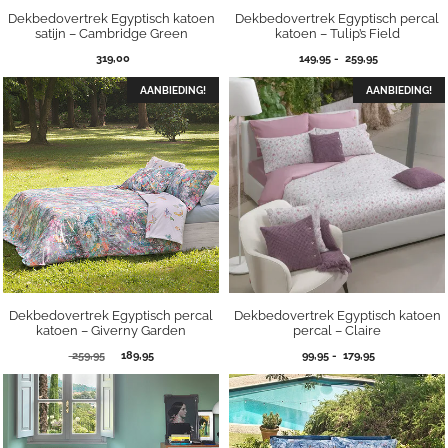
Dekbedovertrek Egyptisch katoen
Dekbedovertrek Egyptisch percal
satijn – Cambridge Green
katoen – Tulip’s Field
Prijsklasse:
319,00
149,95
-
259,95
149,95
tot
AANBIEDING!
AANBIEDING!
259,95
Dekbedovertrek Egyptisch percal
Dekbedovertrek Egyptisch katoen
katoen – Giverny Garden
percal – Claire
Oorspronkelijke
Huidige
Prijsklasse:
259,95
189,95
99,95
-
179,95
prijs
prijs
99,95
was:
is:
tot
259,95.
189,95.
179,95