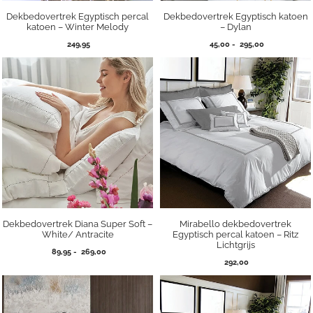
Dekbedovertrek Egyptisch percal
Dekbedovertrek Egyptisch katoen
katoen – Winter Melody
– Dylan
Prijsklasse:
249,95
45,00
-
295,00
45,00
tot
295,00
Dekbedovertrek Diana Super Soft –
Mirabello dekbedovertrek
White/ Antracite
Egyptisch percal katoen – Ritz
Lichtgrijs
Prijsklasse:
89,95
-
269,00
89,95
292,00
tot
269,00