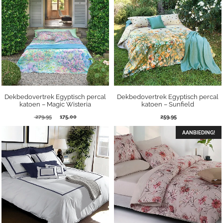
Dekbedovertrek Egyptisch percal
Dekbedovertrek Egyptisch percal
katoen – Magic Wisteria
katoen – Sunfield
Oorspronkelijke
Huidige
279,95
175,00
259,95
prijs
prijs
was:
is:
AANBIEDING!
279,95.
175,00.