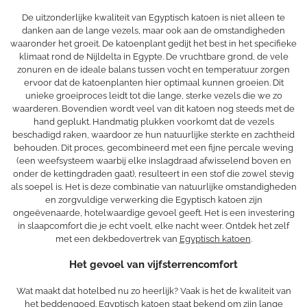
De uitzonderlijke kwaliteit van Egyptisch katoen is niet alleen te
danken aan de lange vezels, maar ook aan de omstandigheden
waaronder het groeit. De katoenplant gedijt het best in het specifieke
klimaat rond de Nijldelta in Egypte. De vruchtbare grond, de vele
zonuren en de ideale balans tussen vocht en temperatuur zorgen
ervoor dat de katoenplanten hier optimaal kunnen groeien. Dit
unieke groeiproces leidt tot die lange, sterke vezels die we zo
waarderen. Bovendien wordt veel van dit katoen nog steeds met de
hand geplukt. Handmatig plukken voorkomt dat de vezels
beschadigd raken, waardoor ze hun natuurlijke sterkte en zachtheid
behouden. Dit proces, gecombineerd met een fijne percale weving
(een weefsysteem waarbij elke inslagdraad afwisselend boven en
onder de kettingdraden gaat), resulteert in een stof die zowel stevig
als soepel is. Het is deze combinatie van natuurlijke omstandigheden
en zorgvuldige verwerking die Egyptisch katoen zijn
ongeëvenaarde, hotelwaardige gevoel geeft. Het is een investering
in slaapcomfort die je echt voelt, elke nacht weer. Ontdek het zelf
met een dekbedovertrek van
Egyptisch katoen
.
Het gevoel van vijfsterrencomfort
Wat maakt dat hotelbed nu zo heerlijk? Vaak is het de kwaliteit van
het beddengoed. Egyptisch katoen staat bekend om zijn lange