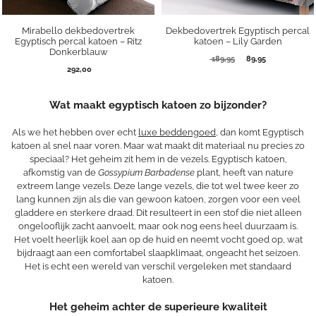
Mirabello dekbedovertrek
Dekbedovertrek Egyptisch percal
Egyptisch percal katoen – Ritz
katoen – Lily Garden
Donkerblauw
Oorspronkelijke
Huidige
189,95
89,95
292,00
prijs
prijs
was:
is:
189,95.
89,95.
Wat maakt egyptisch katoen zo bijzonder?
Als we het hebben over echt
luxe beddengoed
, dan komt Egyptisch
katoen al snel naar voren. Maar wat maakt dit materiaal nu precies zo
speciaal? Het geheim zit hem in de vezels. Egyptisch katoen,
afkomstig van de
Gossypium Barbadense
plant, heeft van nature
extreem lange vezels. Deze lange vezels, die tot wel twee keer zo
lang kunnen zijn als die van gewoon katoen, zorgen voor een veel
gladdere en sterkere draad. Dit resulteert in een stof die niet alleen
ongelooflijk zacht aanvoelt, maar ook nog eens heel duurzaam is.
Het voelt heerlijk koel aan op de huid en neemt vocht goed op, wat
bijdraagt aan een comfortabel slaapklimaat, ongeacht het seizoen.
Het is echt een wereld van verschil vergeleken met standaard
katoen.
Het geheim achter de superieure kwaliteit