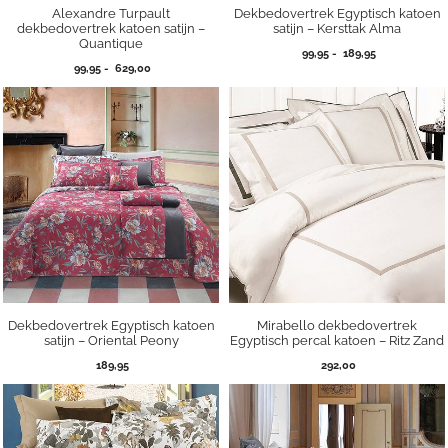
Alexandre Turpault
Dekbedovertrek Egyptisch katoen
dekbedovertrek katoen satijn –
satijn – Kersttak Alma
Quantique
Prijsklasse:
99,95
-
189,95
Prijsklasse:
99,95
-
629,00
99,95
99,95
tot
tot
189,95
629,00
Dekbedovertrek Egyptisch katoen
Mirabello dekbedovertrek
satijn – Oriental Peony
Egyptisch percal katoen – Ritz Zand
189,95
292,00