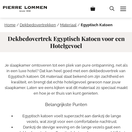
Ga
M
naar
de
inhoud
Home
/
Dekbedovertrekken
/
Materiaal
/
Egyptisch Katoen
Dekbedovertrek Egyptisch Katoen voor een
Hotelgevoel
Je slaapkamer omtoveren tot een plek van pure ontspanning, net als
in een luxe hotel? Dat kan heel goed met een dekbedovertrek van
Egyptisch katoen. Dit materiaal staat bekend om zijn zachtheid en
kwaliteit, en brengt dat echte hotelgevoel gewoon naar jouw
slaapkamer. Laten we eens kijken wat dit materiaal zo speciaal maakt
en hoe je er thuis van kunt genieten.
Belangrijkste Punten
Egyptisch katoen voelt superzacht aan dankzij de lange
vezels, wat zorgt voor een comfortabele nachtrust.
Dankzij de stevige weving en de lange vezels gaat een