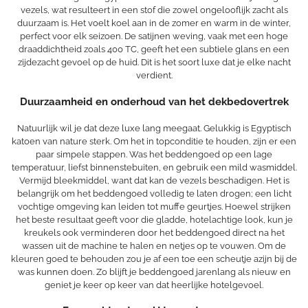
vezels, wat resulteert in een stof die zowel ongelooflijk zacht als
duurzaam is. Het voelt koel aan in de zomer en warm in de winter,
perfect voor elk seizoen. De satijnen weving, vaak met een hoge
draaddichtheid zoals 400 TC, geeft het een subtiele glans en een
zijdezacht gevoel op de huid. Dit is het soort luxe dat je elke nacht
verdient.
Duurzaamheid en onderhoud van het dekbedovertrek
Natuurlijk wil je dat deze luxe lang meegaat. Gelukkig is Egyptisch
katoen van nature sterk. Om het in topconditie te houden, zijn er een
paar simpele stappen. Was het beddengoed op een lage
temperatuur, liefst binnenstebuiten, en gebruik een mild wasmiddel.
Vermijd bleekmiddel, want dat kan de vezels beschadigen. Het is
belangrijk om het beddengoed volledig te laten drogen; een licht
vochtige omgeving kan leiden tot muffe geurtjes. Hoewel strijken
het beste resultaat geeft voor die gladde, hotelachtige look, kun je
kreukels ook verminderen door het beddengoed direct na het
wassen uit de machine te halen en netjes op te vouwen. Om de
kleuren goed te behouden zou je af een toe een scheutje azijn bij de
was kunnen doen. Zo blijft je beddengoed jarenlang als nieuw en
geniet je keer op keer van dat heerlijke hotelgevoel.